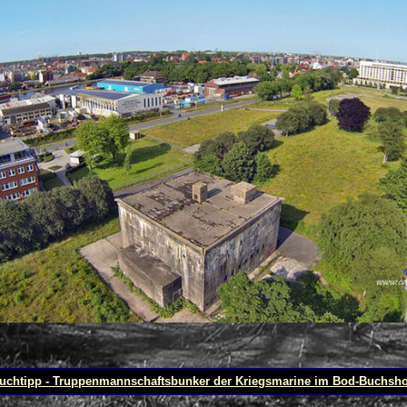
uchtipp - Truppenmannschaftsbunker der Kriegsmarine im Bod-Buchsh