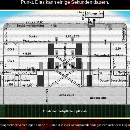
Punkt. Dies kann einige Sekunden dauern.
ngsschachtvertiefungen Ebene 1, 2 und 3 in ihrer Gesamtausdehnungsbreite nicht dem Original