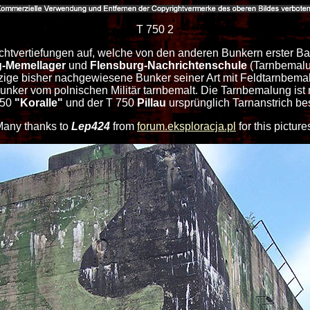
T 750 2
chachtvertiefungen auf, welche von den anderen Bunkern erster 
g-Memellager
und
Flensburg-Nachrichtenschule
(Tarnbemalu
nzige bisher nachgewiesene Bunker seiner Art mit Feldtarnbema
nker vom polnischen Militär tarnbemalt. Die Tarnbemalung ist 
750
"Koralle"
und der T 750
Pillau
ursprünglich Tarnanstrich be
any thanks to
Lep424
from
forum.eksploracja.pl
for this picture