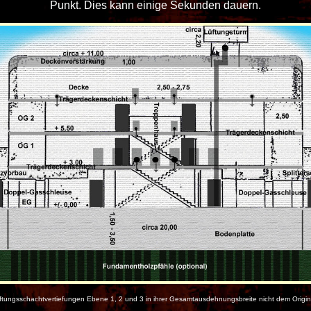
Punkt. Dies kann einige Sekunden dauern.
ngsschachtvertiefungen Ebene 1, 2 und 3 in ihrer Gesamtausdehnungsbreite nicht dem Original