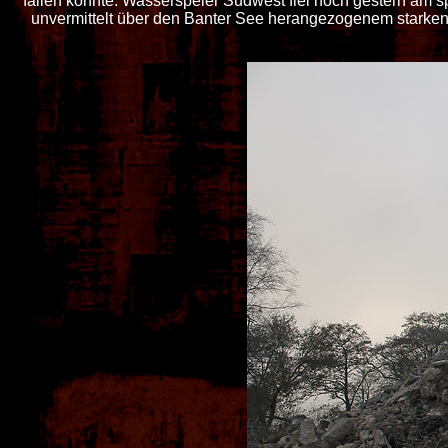
fallen könnte. Wasserspeier Südwest fiel noch gestern am 
unvermittelt über den Banter See herangezogenem starken