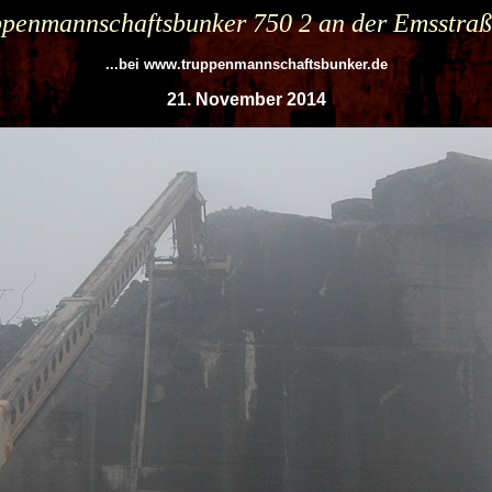
penmannschaftsbunker 750 2 an der Emsstraß
...bei www.truppenmannschaftsbunker.de
21. November 2014